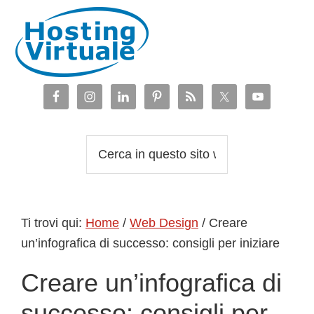
Passa
Passa
Passa
Passa
alla
al
alla
al
navigazione
contenuto
barra
piè
primaria
principale
laterale
di
primaria
pagina
Cerca
in
questo
sito
Ti trovi qui:
Home
/
Web Design
/
Creare
web
un’infografica di successo: consigli per iniziare
Creare un’infografica di
successo: consigli per