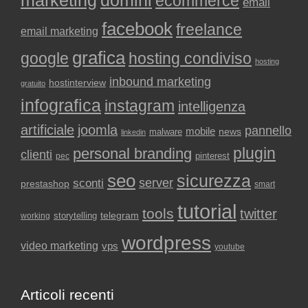
marketing
domini
ecommerce
email
facebook
freelance
email marketing
grafica
google
hosting condiviso
hosting
inbound marketing
hostinterview
gratuito
infografica
instagram
intelligenza
artificiale
joomla
pannello
mobile
news
malware
linkedin
plugin
personal branding
clienti
pinterest
pec
seo
sicurezza
sconti
server
prestashop
smart
tutorial
tools
twitter
storytelling
telegram
working
wordpress
video marketing
vps
youtube
Articoli recenti