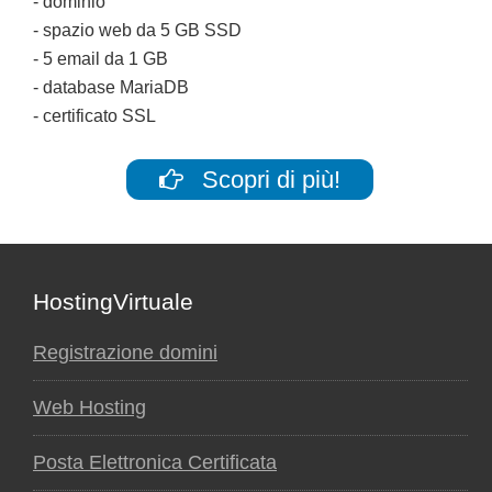
- dominio
- spazio web da 5 GB SSD
- 5 email da 1 GB
- database MariaDB
- certificato SSL
Scopri di più!
Footer
HostingVirtuale
Registrazione domini
Web Hosting
Posta Elettronica Certificata