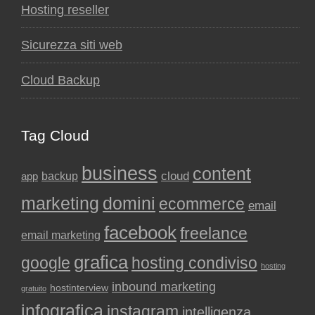
Hosting reseller
Sicurezza siti web
Cloud Backup
Tag Cloud
business
content
backup
cloud
app
marketing
domini
ecommerce
email
facebook
freelance
email marketing
grafica
google
hosting condiviso
hosting
inbound marketing
hostinterview
gratuito
infografica
instagram
intelligenza