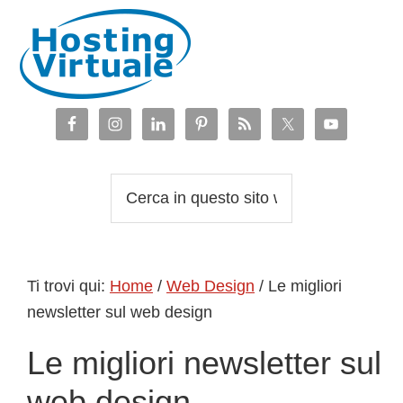
Passa
Passa
Passa
Passa
alla
al
alla
al
navigazione
contenuto
barra
piè
primaria
principale
laterale
di
primaria
pagina
Cerca
in
questo
sito
Ti trovi qui:
Home
/
Web Design
/
Le migliori
web
newsletter sul web design
Le migliori newsletter sul
web design