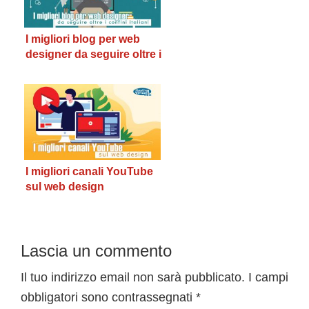
I migliori blog per web
designer da seguire oltre i
confini italiani
I migliori canali YouTube
sul web design
Interazioni
Lascia un commento
del
Il tuo indirizzo email non sarà pubblicato.
I campi
obbligatori sono contrassegnati
*
lettore