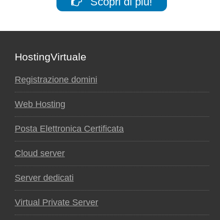
Scopri di più!
Footer
HostingVirtuale
Registrazione domini
Web Hosting
Posta Elettronica Certificata
Cloud server
Server dedicati
Virtual Private Server