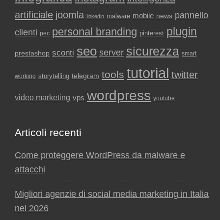
artificiale
joomla
pannello
mobile
news
malware
linkedin
plugin
personal branding
clienti
pinterest
pec
seo
sicurezza
sconti
server
prestashop
smart
tutorial
tools
twitter
storytelling
telegram
working
wordpress
video marketing
vps
youtube
Articoli recenti
Come proteggere WordPress da malware e
attacchi
Migliori agenzie di social media marketing in Italia
nel 2026