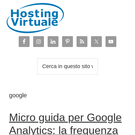
Passa
Passa
Passa
Passa
alla
al
alla
al
navigazione
contenuto
barra
piè
primaria
principale
laterale
di
primaria
pagina
Cerca
in
questo
sito
google
web
Micro guida per Google
Analytics: la frequenza