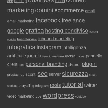
content
backup
cloud
app
marketing
domini
ecommerce
email
facebook
freelance
email marketing
grafica
google
hosting condiviso
hosting
inbound marketing
hostinterview
gratuito
infografica
instagram
intelligenza
artificiale
joomla
pannello
mobile
news
malware
linkedin
plugin
personal branding
clienti
pinterest
pec
seo
sicurezza
sconti
server
prestashop
smart
tutorial
tools
twitter
storytelling
telegram
working
wordpress
video marketing
vps
youtube