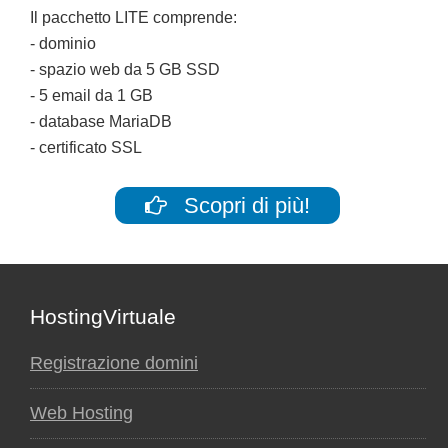
Il pacchetto LITE comprende:
- dominio
- spazio web da 5 GB SSD
- 5 email da 1 GB
- database MariaDB
- certificato SSL
Scopri di più!
Footer
HostingVirtuale
Registrazione domini
Web Hosting