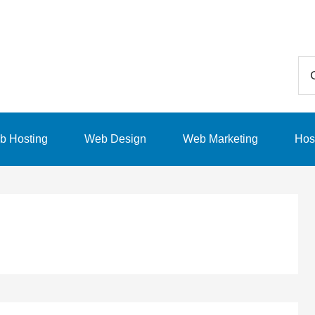
Ce
in
qu
sit
b Hosting
Web Design
Web Marketing
Hos
we