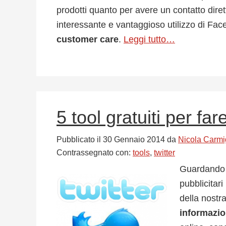
prodotti quanto per avere un contatto dirett
interessante e vantaggioso utilizzo di Fa
customer care
.
Leggi tutto…
5 tool gratuiti per far
Pubblicato il
30 Gennaio 2014
da
Nicola Carmi
Contrassegnato con:
tools
,
twitter
Guardando il
pubblicitar
della nostr
informazi