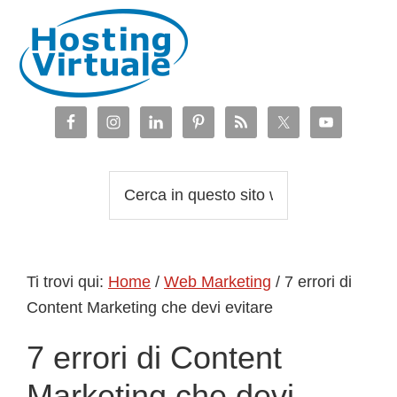
Passa
Passa
Passa
Passa
alla
al
alla
al
navigazione
contenuto
barra
piè
primaria
principale
laterale
di
primaria
pagina
Cerca
in
questo
sito
Ti trovi qui:
Home
/
Web Marketing
/
7 errori di
web
Content Marketing che devi evitare
7 errori di Content
Marketing che devi