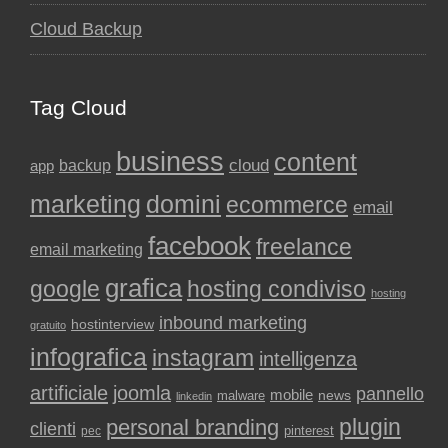
Cloud Backup
Tag Cloud
business
content
backup
cloud
app
marketing
domini
ecommerce
email
facebook
freelance
email marketing
grafica
google
hosting condiviso
hosting
inbound marketing
hostinterview
gratuito
infografica
instagram
intelligenza
artificiale
joomla
pannello
mobile
news
malware
linkedin
plugin
personal branding
clienti
pinterest
pec