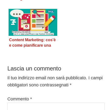
commettere
Content Marketing: cos’è
e come pianificare una
Content Strategy
Interazioni
Lascia un commento
del
Il tuo indirizzo email non sarà pubblicato.
I campi
obbligatori sono contrassegnati
*
lettore
Commento
*