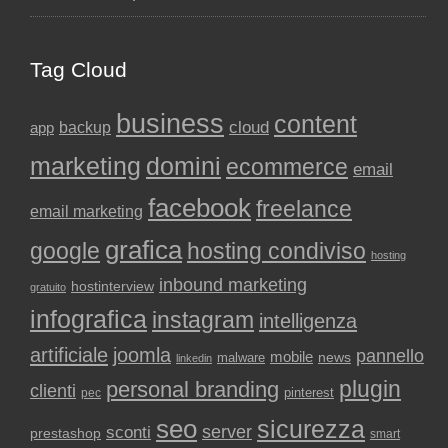
Tag Cloud
business
content
backup
cloud
app
marketing
domini
ecommerce
email
facebook
freelance
email marketing
grafica
google
hosting condiviso
hosting
inbound marketing
hostinterview
gratuito
infografica
instagram
intelligenza
artificiale
joomla
pannello
mobile
news
malware
linkedin
plugin
personal branding
clienti
pinterest
pec
seo
sicurezza
sconti
server
prestashop
smart