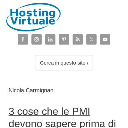
Passa
Passa
Passa
Passa
alla
al
alla
al
navigazione
contenuto
barra
piè
primaria
principale
laterale
di
primaria
pagina
Cerca
in
questo
sito
Nicola Carmignani
web
3 cose che le PMI
devono sapere prima di