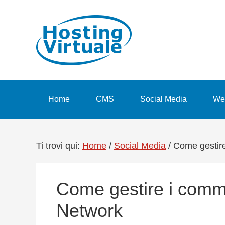
Passa
Passa
Passa
Passa
alla
al
alla
al
navigazione
contenuto
barra
piè
primaria
principale
laterale
di
primaria
pagina
Home
CMS
Social Media
We
Ti trovi qui:
Home
/
Social Media
/
Come gestire
Come gestire i comme
Network