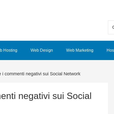
Ce
in
qu
sit
b Hosting
Web Design
Web Marketing
Hos
we
 i commenti negativi sui Social Network
nti negativi sui Social