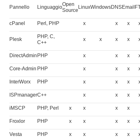
Open
Pannello
Linguaggio
Linux
Windows
DNS
Email
F
Source
cPanel
Perl, PHP
x
x
x
PHP, C,
Plesk
x
x
x
x
C++
DirectAdmin
PHP
x
x
x
Core-Admin
PHP
x
x
x
InterWorx
PHP
x
x
x
ISPmanager
C++
x
x
x
iMSCP
PHP, Perl
x
x
x
x
Froxlor
PHP
x
x
x
x
Vesta
PHP
x
x
x
x