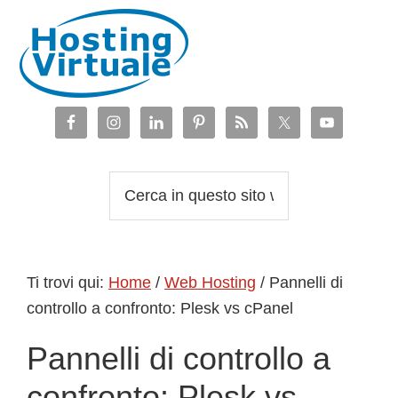
Passa
Passa
Passa
Passa
alla
al
alla
al
navigazione
contenuto
barra
piè
primaria
principale
laterale
di
primaria
pagina
Cerca
in
questo
sito
Ti trovi qui:
Home
/
Web Hosting
/
Pannelli di
web
controllo a confronto: Plesk vs cPanel
Pannelli di controllo a
confronto: Plesk vs