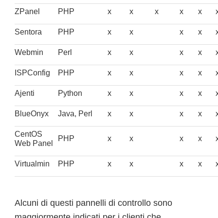
ZPanel
PHP
x
x
x
x
x
Sentora
PHP
x
x
x
x
Webmin
Perl
x
x
x
x
ISPConfig
PHP
x
x
x
x
Ajenti
Python
x
x
x
x
BlueOnyx
Java, Perl
x
x
x
x
CentOS
PHP
x
x
x
x
Web Panel
Virtualmin
PHP
x
x
x
x
Alcuni di questi pannelli di controllo sono
maggiormente indicati per i clienti che