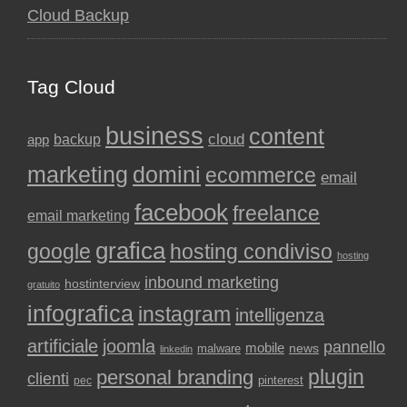
Cloud Backup
Tag Cloud
business
content
backup
cloud
app
marketing
domini
ecommerce
email
facebook
freelance
email marketing
grafica
google
hosting condiviso
hosting
inbound marketing
hostinterview
gratuito
infografica
instagram
intelligenza
artificiale
joomla
pannello
mobile
news
malware
linkedin
plugin
personal branding
clienti
pinterest
pec