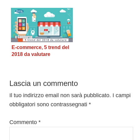
commerce
E-commerce, 5 trend del
2018 da valutare
Interazioni
Lascia un commento
del
Il tuo indirizzo email non sarà pubblicato.
I campi
obbligatori sono contrassegnati
*
lettore
Commento
*