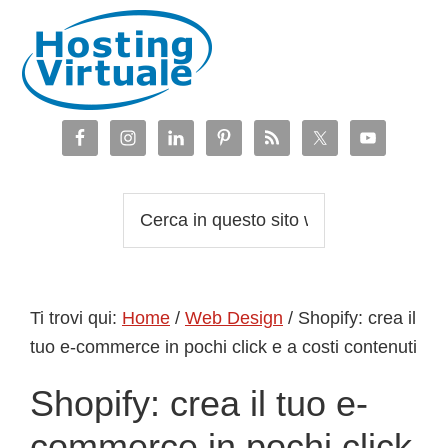
Passa
Passa
Passa
Passa
alla
al
alla
al
navigazione
contenuto
barra
piè
primaria
principale
laterale
di
primaria
pagina
Cerca
in
questo
sito
Ti trovi qui:
Home
/
Web Design
/
Shopify: crea il
web
tuo e-commerce in pochi click e a costi contenuti
Shopify: crea il tuo e-
commerce in pochi click